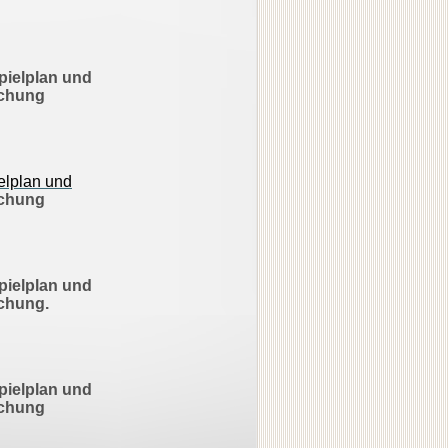
Spielplan und
echung
elplan und
echung
Spielplan und
rechung.
Spielplan und
echung