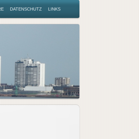
RE
DATENSCHUTZ
LINKS