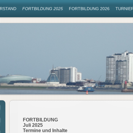
RSTAND
FORTBILDUNG 2025
FORTBILDUNG 2026
TURNIE
FORTBILDUNG
Juli 2025
Termine und Inhalte